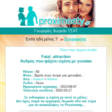
Γνωριμίες δωρεάν ΤΣΑΤ
Ειστε ηδη μέλος ?
Εγγραφειτε
Πισω στην αρχικη σελιδα
Fatal_attraction
Άνδρας που ψάχνει σχέση με γυναίκα
Ηλικια :
60
Φυλο :
Βρείτε έναν άντρα για ραντεβού...
Απο :
Greece
>
Athens
Ζωδιο :
Λεων
Ημερομηνια εγγραφης :
2013-09-07
Τελευταια συνδεση :
2022-03-17
Σε ενδιαφέρει η σχέση με αυτό το μέλος;
Δεν έχεις παρά να εγγραφείς δωρεάν εδώ και τώρα
, για να ανακαλύψεις το Proximeety...