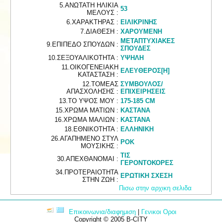
5.ΑΝΩΤΑΤΗ ΗΛΙΚΙΑ
53
ΜΕΛΟΥΣ :
6.ΧΑΡΑΚΤΗΡΑΣ :
ΕΙΛΙΚΡΙΝΗΣ
7.ΔΙΑΘΕΣΗ :
ΧΑΡΟΥΜΕΝΗ
ΜΕΤΑΠΤΥΧΙΑΚΕΣ
9.ΕΠΙΠΕΔΟ ΣΠΟΥΔΩΝ :
ΣΠΟΥΔΕΣ
10.ΣΕΞΟΥΑΛΙΚΟΤΗΤΑ :
ΥΨΗΛΗ
11.ΟΙΚΟΓΕΝΕΙΑΚΗ
ΕΛΕΥΘΕΡΟΣ[Η]
ΚΑΤΑΣΤΑΣΗ :
12.ΤΟΜΕΑΣ
ΣΥΜΒΟΥΛΟΣ/
ΑΠΑΣΧΟΛΗΣΗΣ :
ΕΠΙΧΕΙΡΗΣΕΙΣ
13.ΤΟ ΥΨΟΣ ΜΟΥ :
175-185 CM
15.ΧΡΩΜΑ ΜΑΤΙΩΝ :
ΚΑΣΤΑΝΑ
16.ΧΡΩΜΑ ΜΑΛΙΩΝ :
ΚΑΣΤΑΝΑ
18.ΕΘΝΙΚΟΤΗΤΑ :
ΕΛΛΗΝΙΚΗ
26.ΑΓΑΠΗΜΕΝΟ ΣΤΥΛ
ΡΟΚ
ΜΟΥΣΙΚΗΣ :
ΤΙΣ
30.ΑΠΕΧΘΑΝΟΜΑΙ :
ΓΕΡΟΝΤΟΚΟΡΕΣ
34.ΠΡΟΤΕΡΑΙΟΤΗΤΑ
ΕΡΩΤΙΚΗ ΣΧΕΣΗ
ΣΤΗΝ ΖΩΗ :
Πισω στην αρχικη σελιδα
Επικοινωνια/διαφημιση
|
Γενικοι Οροι
Copyright © 2005 B-CITY