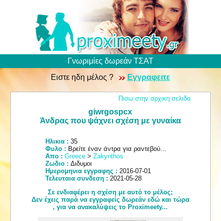
Γνωριμίες δωρεάν ΤΣΑΤ
Ειστε ηδη μέλος ?
Εγγραφειτε
Πισω στην αρχικη σελιδα
giwrgospcx
Άνδρας που ψάχνει σχέση με γυναίκα
Ηλικια :
35
Φυλο :
Βρείτε έναν άντρα για ραντεβού...
Απο :
Greece
>
Zakynthos
Ζωδιο :
Διδυμοι
Ημερομηνια εγγραφης :
2016-07-01
Τελευταια συνδεση :
2021-05-28
Σε ενδιαφέρει η σχέση με αυτό το μέλος;
Δεν έχεις παρά να εγγραφείς δωρεάν εδώ και τώρα
, για να ανακαλύψεις το Proximeety...