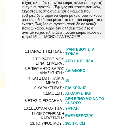
τοίχος πλησιάζει πονάω καιρό, κόλλησε το γκάζι
κι εγώ σ’ αγαπώ… Έφυγες για πάντα σου λέω,
ξέχασες μες στις αναμνήσεις κομμάτι που
έσβησες δε μπορώ να ζήσω μακριά σου το κορμί
μου είναι δικό σου μέσα στο σκοτάδι κομμάτι που
έχασες Πως λες σ’ αγαπώ αφού δε σε νοιάζει;
πονάω καιρό, τώρα δεν αλλάζει πως λες σ’
αγαπώ τοίχος πλησιάζει πονάω καιρό, κόλλησε
το γκάζι!!......ΜΟΝΟ ΠΑΝΤΕΛΟΣ!!!
-ΡΑΝΤΕΒΟΥ ΣΤΑ
1.Η ΑΝΑΖΗΤΗΣΗ ΣΑΣ :
ΤΥΦΛΑ
2.ΤΟ ΒΑΡΟΣ ΜΟΥ
ΑΠΟ 61-70 ΚΙΛΑ
ΕΙΝΑΙ ΣΗΜΕΡΑ :
3.ΕΠΙΘΥΜΗΤΟ ΒΑΡΟΣ
ΑΔΙΑΦΟΡΟ
ΑΝΑΖΗΤΗΣΗ :
4.ΚΑΤΩΤΑΤΗ ΗΛΙΚΙΑ
38
ΜΕΛΟΥΣ :
6.ΧΑΡΑΚΤΗΡΑΣ :
ΕΙΛΙΚΡΙΝΗΣ
7.ΔΙΑΘΕΣΗ :
ΑΠΟΛΑΥΣΤΙΚΗ
ΔΕΝ ΕΠΙΘΥΜΩ ΝΑ ΤΟ
8.ΕΤΗΣΙΟ ΕΙΣΟΔΗΜΑ :
ΔΗΛΩΣΩ
10.ΣΕΞΟΥΑΛΙΚΟΤΗΤΑ :
ΥΨΗΛΗ
11.ΟΙΚΟΓΕΝΕΙΑΚΗ
ΕΛΕΥΘΕΡΟΣ[Η]
ΚΑΤΑΣΤΑΣΗ :
13.ΤΟ ΥΨΟΣ ΜΟΥ :
165-175 CM