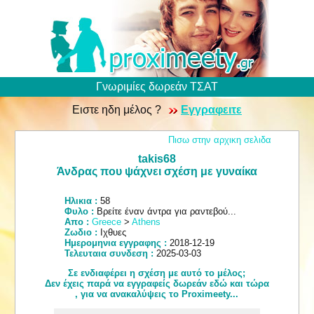
Γνωριμίες δωρεάν ΤΣΑΤ
Ειστε ηδη μέλος ?
Εγγραφειτε
Πισω στην αρχικη σελιδα
takis68
Άνδρας που ψάχνει σχέση με γυναίκα
Ηλικια :
58
Φυλο :
Βρείτε έναν άντρα για ραντεβού...
Απο :
Greece
>
Athens
Ζωδιο :
Ιχθυες
Ημερομηνια εγγραφης :
2018-12-19
Τελευταια συνδεση :
2025-03-03
Σε ενδιαφέρει η σχέση με αυτό το μέλος;
Δεν έχεις παρά να εγγραφείς δωρεάν εδώ και τώρα
, για να ανακαλύψεις το Proximeety...