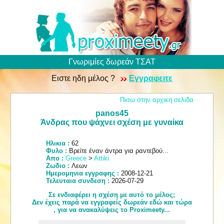
Γνωριμίες δωρεάν ΤΣΑΤ
Ειστε ηδη μέλος ?
Εγγραφειτε
Πισω στην αρχικη σελιδα
panos45
Άνδρας που ψάχνει σχέση με γυναίκα
Ηλικια :
62
Φυλο :
Βρείτε έναν άντρα για ραντεβού...
Απο :
Greece
>
Attiki
Ζωδιο :
Λεων
Ημερομηνια εγγραφης :
2008-12-21
Τελευταια συνδεση :
2026-07-29
Σε ενδιαφέρει η σχέση με αυτό το μέλος;
Δεν έχεις παρά να εγγραφείς δωρεάν εδώ και τώρα
, για να ανακαλύψεις το Proximeety...