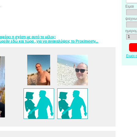
.
Ειμαι
ψαχνω 
ημερομ
ιαφέρει η σχέση με αυτό το μέλος;
ρεάν εδώ και τώρα , για να ανακαλύψεις το Proximeety...
Ειμαι 