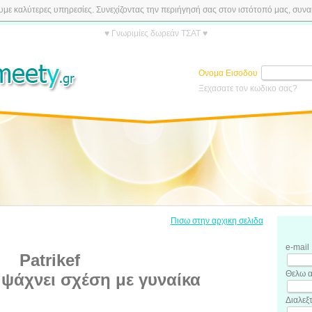
ε καλύτερες υπηρεσίες. Συνεχίζοντας την περιήγησή σας στον ιστότοπό μας, συναιν
♥ Γνωριμίες δωρεάν ΤΣΑΤ ♥
Ονομα Εισοδου
Ξεχασατε τον κωδικο σας?
Πισω στην αρχικη σελιδα
e-mail
Patrikef
Θελω α
ψάχνει σχέση με γυναίκα
Διαλεξ