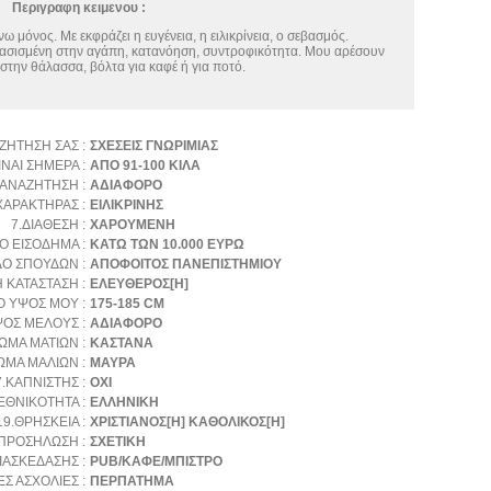
Περιγραφη κειμενου :
νω μόνος. Με εκφράζει η ευγένεια, η ειλικρίνεια, ο σεβασμός.
ασισμένη στην αγάπη, κατανόηση, συντροφικότητα. Μου αρέσουν
στην θάλασσα, βόλτα για καφέ ή για ποτό.
ΖΗΤΗΣΗ ΣΑΣ :
ΣΧΕΣΕΙΣ ΓΝΩΡΙΜΙΑΣ
ΝΑΙ ΣΗΜΕΡΑ :
ΑΠΟ 91-100 ΚΙΛΑ
ΑΝΑΖΗΤΗΣΗ :
ΑΔΙΑΦΟΡΟ
ΧΑΡΑΚΤΗΡΑΣ :
ΕΙΛΙΚΡΙΝΗΣ
7.ΔΙΑΘΕΣΗ :
ΧΑΡΟΥΜΕΝΗ
ΙΟ ΕΙΣΟΔΗΜΑ :
ΚΑΤΩ ΤΩΝ 10.000 ΕΥΡΩ
ΔΟ ΣΠΟΥΔΩΝ :
ΑΠΟΦΟΙΤΟΣ ΠΑΝΕΠΙΣΤΗΜΙΟΥ
 ΚΑΤΑΣΤΑΣΗ :
ΕΛΕΥΘΕΡΟΣ[Η]
Ο ΥΨΟΣ ΜΟΥ :
175-185 CM
ΟΣ ΜΕΛΟΥΣ :
ΑΔΙΑΦΟΡΟ
ΩΜΑ ΜΑΤΙΩΝ :
ΚΑΣΤΑΝΑ
ΩΜΑ ΜΑΛΙΩΝ :
ΜΑΥΡΑ
7.ΚΑΠΝΙΣΤΗΣ :
ΟΧΙ
ΕΘΝΙΚΟΤΗΤΑ :
ΕΛΛΗΝΙΚΗ
19.ΘΡΗΣΚΕΙΑ :
ΧΡΙΣΤΙΑΝΟΣ[Η] ΚΑΘΟΛΙΚΟΣ[Η]
ΠΡΟΣΗΛΩΣΗ :
ΣΧΕΤΙΚΗ
ΙΑΣΚΕΔΑΣΗΣ :
PUB/ΚΑΦΕ/ΜΠΙΣΤΡΟ
Σ ΑΣΧΟΛΙΕΣ :
ΠΕΡΠΑΤΗΜΑ