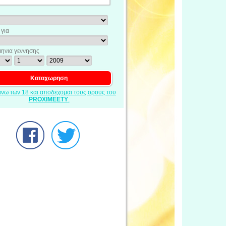
για
ηνια γεννησης
ανω των 18 και αποδεχομαι τους ορους του
PROXIMEETY
.