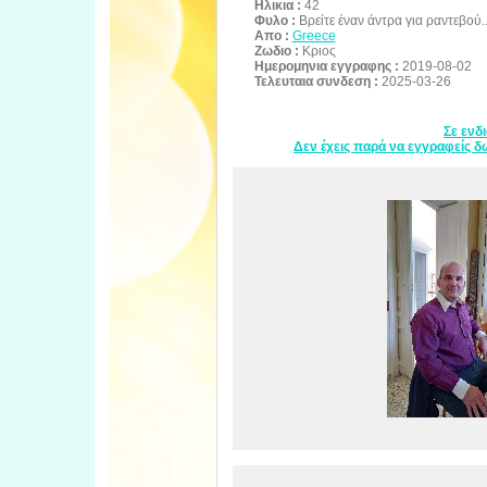
Ηλικια :
42
Φυλο :
Βρείτε έναν άντρα για ραντεβού..
Απο :
Greece
Ζωδιο :
Κριος
Ημερομηνια εγγραφης :
2019-08-02
Τελευταια συνδεση :
2025-03-26
Σε ενδ
Δεν έχεις παρά να εγγραφείς δω