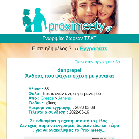
Γνωριμίες δωρεάν ΤΣΑΤ
Ειστε ηδη μέλος ?
Εγγραφειτε
Πισω στην αρχικη σελιδα
denprepei
Άνδρας που ψάχνει σχέση με γυναίκα
Ηλικια :
38
Φυλο :
Βρείτε έναν άντρα για ραντεβού...
Απο :
Greece
>
Athens
Ζωδιο :
Ιχθυες
Ημερομηνια εγγραφης :
2020-03-08
Τελευταια συνδεση :
2022-03-16
Σε ενδιαφέρει η σχέση με αυτό το μέλος;
Δεν έχεις παρά να εγγραφείς δωρεάν εδώ και τώρα
, για να ανακαλύψεις το Proximeety...