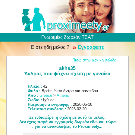
Γνωριμίες δωρεάν ΤΣΑΤ
Ειστε ηδη μέλος ?
Εγγραφειτε
Πισω στην αρχικη σελιδα
akhs35
Άνδρας που ψάχνει σχέση με γυναίκα
Ηλικια :
42
Φυλο :
Βρείτε έναν άντρα για ραντεβού...
Απο :
Greece
>
Athens
Ζωδιο :
Ιχθυες
Ημερομηνια εγγραφης :
2020-05-10
Τελευταια συνδεση :
2023-02-20
Σε ενδιαφέρει η σχέση με αυτό το μέλος;
Δεν έχεις παρά να εγγραφείς δωρεάν εδώ και τώρα
, για να ανακαλύψεις το Proximeety...