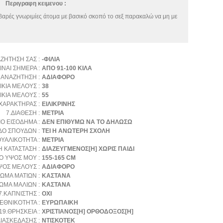
Περιγραφη κειμενου :
αρές γνωριμίες άτομα με βασικό σκοπό το σεξ παρακαλώ να μη με
ΑΖΗΤΗΣΗ ΣΑΣ :
-ΦΙΛΙΑ
ΙΝΑΙ ΣΗΜΕΡΑ :
ΑΠΟ 91-100 ΚΙΛΑ
 ΑΝΑΖΗΤΗΣΗ :
ΑΔΙΑΦΟΡΟ
ΙΚΙΑ ΜΕΛΟΥΣ :
38
ΙΚΙΑ ΜΕΛΟΥΣ :
55
ΧΑΡΑΚΤΗΡΑΣ :
ΕΙΛΙΚΡΙΝΗΣ
7.ΔΙΑΘΕΣΗ :
ΜΕΤΡΙΑ
ΙΟ ΕΙΣΟΔΗΜΑ :
ΔΕΝ ΕΠΙΘΥΜΩ ΝΑ ΤΟ ΔΗΛΩΣΩ
ΔΟ ΣΠΟΥΔΩΝ :
ΤΕΙ Η ΑΝΩΤΕΡΗ ΣΧΟΛΗ
ΥΑΛΙΚΟΤΗΤΑ :
ΜΕΤΡΙΑ
 ΚΑΤΑΣΤΑΣΗ :
ΔΙΑΖΕΥΓΜΕΝΟΣ[Η] ΧΩΡΙΣ ΠΑΙΔΙ
Ο ΥΨΟΣ ΜΟΥ :
155-165 CM
ΨΟΣ ΜΕΛΟΥΣ :
ΑΔΙΑΦΟΡΟ
ΩΜΑ ΜΑΤΙΩΝ :
ΚΑΣΤΑΝΑ
ΩΜΑ ΜΑΛΙΩΝ :
ΚΑΣΤΑΝΑ
7.ΚΑΠΝΙΣΤΗΣ :
ΟΧΙ
.ΕΘΝΙΚΟΤΗΤΑ :
ΕΥΡΩΠΑΙΚΗ
19.ΘΡΗΣΚΕΙΑ :
ΧΡΙΣΤΙΑΝΟΣ[Η] ΟΡΘΟΔΟΞΟΣ[Η]
ΙΑΣΚΕΔΑΣΗΣ :
ΝΤΙΣΚΟΤΕΚ