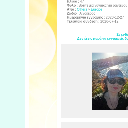
Ηλικια :
47
Φυλο :
Βρείτε μια γυναίκα για ραντεβού.
Απο :
Others
>
Europe
Ζωδιο :
Αιγοκερος
Ημερομηνια εγγραφης :
2020-12-27
Τελευταια συνδεση :
2026-07-12
Σε ενδ
Δεν έχεις παρά να εγγραφείς δω