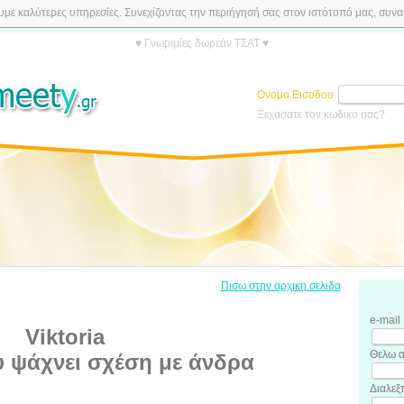
ε καλύτερες υπηρεσίες. Συνεχίζοντας την περιήγησή σας στον ιστότοπό μας, συναιν
♥ Γνωριμίες δωρεάν ΤΣΑΤ ♥
Ονομα Εισοδου
Ξεχασατε τον κωδικο σας?
Πισω στην αρχικη σελιδα
e-mail
Viktoria
Θελω α
υ ψάχνει σχέση με άνδρα
Διαλεξ