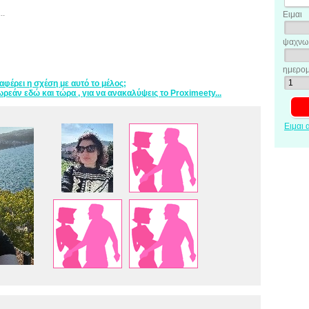
..
Ειμαι
ψαχνω 
ημερομ
ιαφέρει η σχέση με αυτό το μέλος;
ρεάν εδώ και τώρα , για να ανακαλύψεις το Proximeety...
Ειμαι 