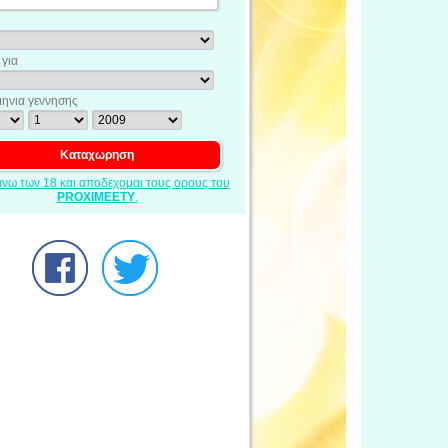
για
ηνια γεννησης
ανω των 18 και αποδεχομαι τους ορους του
PROXIMEETY
.