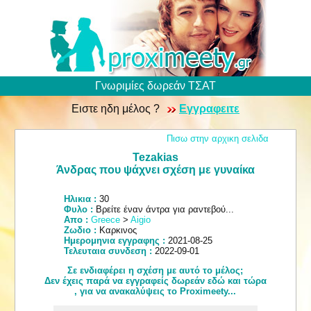
Γνωριμίες δωρεάν ΤΣΑΤ
Ειστε ηδη μέλος ?
Εγγραφειτε
Πισω στην αρχικη σελιδα
Tezakias
Άνδρας που ψάχνει σχέση με γυναίκα
Ηλικια :
30
Φυλο :
Βρείτε έναν άντρα για ραντεβού...
Απο :
Greece
>
Aigio
Ζωδιο :
Καρκινος
Ημερομηνια εγγραφης :
2021-08-25
Τελευταια συνδεση :
2022-09-01
Σε ενδιαφέρει η σχέση με αυτό το μέλος;
Δεν έχεις παρά να εγγραφείς δωρεάν εδώ και τώρα
, για να ανακαλύψεις το Proximeety...