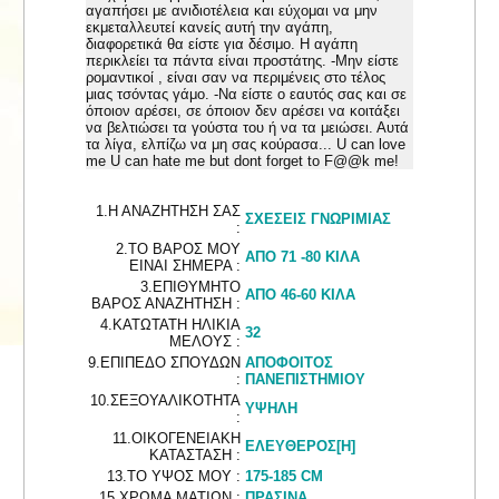
αγαπήσει με ανιδιοτέλεια και εύχομαι να μην
εκμεταλλευτεί κανείς αυτή την αγάπη,
διαφορετικά θα είστε για δέσιμο. Η αγάπη
περικλείει τα πάντα είναι προστάτης. -Μην είστε
ρομαντικοί , είναι σαν να περιμένεις στο τέλος
μιας τσόντας γάμο. -Να είστε ο εαυτός σας και σε
όποιον αρέσει, σε όποιον δεν αρέσει να κοιτάξει
να βελτιώσει τα γούστα του ή να τα μειώσει. Αυτά
τα λίγα, ελπίζω να μη σας κούρασα... U can love
me U can hate me but dont forget to F@@k me!
1.Η ΑΝΑΖΗΤΗΣΗ ΣΑΣ
ΣΧΕΣΕΙΣ ΓΝΩΡΙΜΙΑΣ
:
2.ΤΟ ΒΑΡΟΣ ΜΟΥ
ΑΠΟ 71 -80 ΚΙΛΑ
ΕΙΝΑΙ ΣΗΜΕΡΑ :
3.ΕΠΙΘΥΜΗΤΟ
ΑΠΟ 46-60 ΚΙΛΑ
ΒΑΡΟΣ ΑΝΑΖΗΤΗΣΗ :
4.ΚΑΤΩΤΑΤΗ ΗΛΙΚΙΑ
32
ΜΕΛΟΥΣ :
9.ΕΠΙΠΕΔΟ ΣΠΟΥΔΩΝ
ΑΠΟΦΟΙΤΟΣ
:
ΠΑΝΕΠΙΣΤΗΜΙΟΥ
10.ΣΕΞΟΥΑΛΙΚΟΤΗΤΑ
ΥΨΗΛΗ
:
11.ΟΙΚΟΓΕΝΕΙΑΚΗ
ΕΛΕΥΘΕΡΟΣ[Η]
ΚΑΤΑΣΤΑΣΗ :
13.ΤΟ ΥΨΟΣ ΜΟΥ :
175-185 CM
15.ΧΡΩΜΑ ΜΑΤΙΩΝ :
ΠΡΑΣΙΝΑ