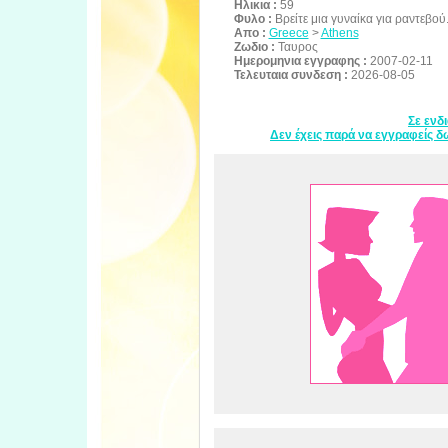
Ηλικια :
59
Φυλο :
Βρείτε μια γυναίκα για ραντεβού.
Απο :
Greece
>
Athens
Ζωδιο :
Ταυρος
Ημερομηνια εγγραφης :
2007-02-11
Τελευταια συνδεση :
2026-08-05
Σε ενδ
Δεν έχεις παρά να εγγραφείς δω