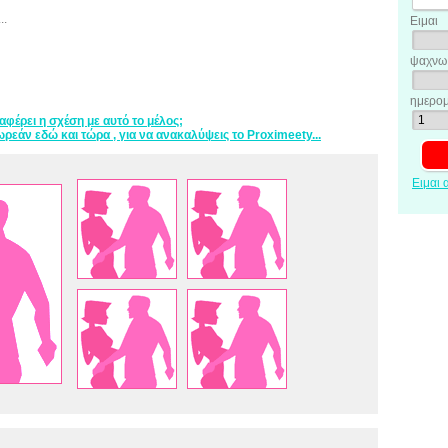
..
Ειμαι
ψαχνω 
ημερομ
ιαφέρει η σχέση με αυτό το μέλος;
ρεάν εδώ και τώρα , για να ανακαλύψεις το Proximeety...
Ειμαι 