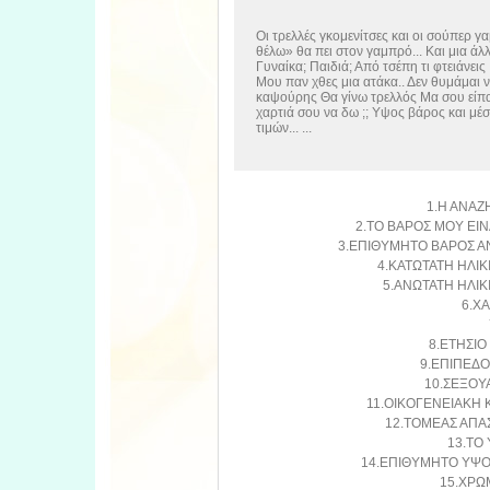
Οι τρελλές γκομενίτσες και οι σούπερ γα
θέλω» θα πει στον γαμπρό... Και μια άλλ
Γυναίκα; Παιδιά; Από τσέπη τι φτειάνεις 
Μου παν χθες μια ατάκα.. Δεν θυμάμαι να
καψούρης Θα γίνω τρελλός Μα σου είπα…
χαρτιά σου να δω ;; Υψος βάρος και μέση
τιμών... ...
1.Η ΑΝΑΖ
2.ΤΟ ΒΑΡΟΣ ΜΟΥ ΕΙΝ
3.ΕΠΙΘΥΜΗΤΟ ΒΑΡΟΣ Α
4.ΚΑΤΩΤΑΤΗ ΗΛΙΚ
5.ΑΝΩΤΑΤΗ ΗΛΙΚ
6.Χ
8.ΕΤΗΣΙΟ
9.ΕΠΙΠΕΔΟ
10.ΣΕΞΟΥΑ
11.ΟΙΚΟΓΕΝΕΙΑΚΗ Κ
12.ΤΟΜΕΑΣ ΑΠΑ
13.ΤΟ
14.ΕΠΙΘΥΜΗΤΟ ΥΨΟ
15.ΧΡΩ