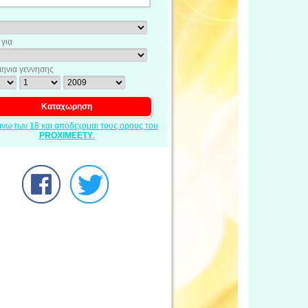
για
ηνια γεννησης
ανω των 18 και αποδεχομαι τους ορους του
PROXIMEETY
.