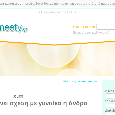
ε καλύτερες υπηρεσίες. Συνεχίζοντας την περιήγησή σας στον ιστότοπό μας, συναιν
♥ Γνωριμίες δωρεάν ΤΣΑΤ ♥
Ονομα Εισοδου
Ξεχασατε τον κωδικο σας?
Πισω στην αρχικη σελιδα
e-mail
x.m
Θελω α
νει σχέση με γυναίκα η άνδρα
Διαλεξ