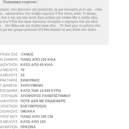
Περιγραφη κειμενου :
μπροί, που βουτούν για τρελλίτσες σε μια άγνωστη γη Η μια .. «δεν
η , «φουρνέλο» του ανάβει λαμπρό !! Και ποιος είσαι; Τι κάνεις;
; Και τι λες για όλα αυτά; Εγώ μπήκα για πλάκα Μα τι παίζει εδώ;
 πω !!! Και δεν είμαι λιγούρης συνεχίζει ο γαμπρός Και για σένα
 δεν θέλω και για πλάκα είμαι εδώ… Το δικό μου το μέλλον στα
 μα και χρώμα μαλλιών (!!!) Μια θηλειά να μας δέσει στο πεδίο
ΗΤΗΣΗ ΣΑΣ :
-ΓΑΜΟΣ
ΑΙ ΣΗΜΕΡΑ :
ΠΑΝΩ ΑΠΟ 100 ΚΙΛΑ
ΝΑΖΗΤΗΣΗ :
ΚΑΤΩ ΑΠΟ 45 ΚΙΛΑ
ΙΑ ΜΕΛΟΥΣ :
70
ΙΑ ΜΕΛΟΥΣ :
19
ΑΡΑΚΤΗΡΑΣ :
ΕΙΛΙΚΡΙΝΗΣ
7.ΔΙΑΘΕΣΗ :
ΧΑΡΟΥΜΕΝΗ
 ΕΙΣΟΔΗΜΑ :
ΚΑΤΩ ΤΩΝ 10.000 ΕΥΡΩ
 ΣΠΟΥΔΩΝ :
ΑΠΟΦΟΙΤΟΣ ΠΑΝΕΠΙΣΤΗΜΙΟΥ
ΛΙΚΟΤΗΤΑ :
ΠΟΤΕ ΔΕΝ ΜΕ ΕΝΔΙΕΦΕΡΕ
ΑΤΑΣΤΑΣΗ :
ΕΛΕΥΘΕΡΟΣ[Η]
ΣΧΟΛΗΣΗΣ :
ΟΙΚΙΑΚΑ
 ΥΨΟΣ ΜΟΥ :
ΠΑΝΩ ΑΠΟ 185 CM
Σ ΜΕΛΟΥΣ :
ΚΑΤΩ ΑΠΟ 155
ΜΑ ΜΑΤΙΩΝ :
ΠΡΑΣΙΝΑ