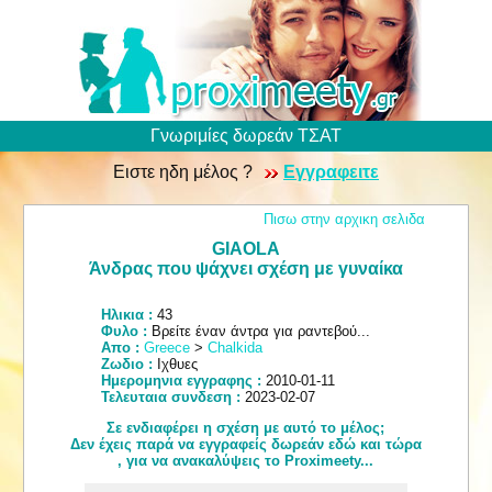
Γνωριμίες δωρεάν ΤΣΑΤ
Ειστε ηδη μέλος ?
Εγγραφειτε
Πισω στην αρχικη σελιδα
GIAOLA
Άνδρας που ψάχνει σχέση με γυναίκα
Ηλικια :
43
Φυλο :
Βρείτε έναν άντρα για ραντεβού...
Απο :
Greece
>
Chalkida
Ζωδιο :
Ιχθυες
Ημερομηνια εγγραφης :
2010-01-11
Τελευταια συνδεση :
2023-02-07
Σε ενδιαφέρει η σχέση με αυτό το μέλος;
Δεν έχεις παρά να εγγραφείς δωρεάν εδώ και τώρα
, για να ανακαλύψεις το Proximeety...