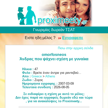
Γνωριμίες δωρεάν ΤΣΑΤ
Ειστε ηδη μέλος ?
Εγγραφειτε
Πισω στην αρχικη σελιδα
omorfosneos
Άνδρας που ψάχνει σχέση με γυναίκα
Ηλικια :
47
Φυλο :
Βρείτε έναν άντρα για ραντεβού...
Απο :
Greece
>
Athens
Ζωδιο :
Ζυγος
Ημερομηνια εγγραφης :
2007-03-09
Τελευταια συνδεση :
2026-08-05
Σε ενδιαφέρει η σχέση με αυτό το μέλος;
Δεν έχεις παρά να εγγραφείς δωρεάν εδώ και τώρα
, για να ανακαλύψεις το Proximeety...