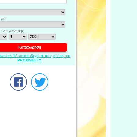
για
ηνια γεννησης
ανω των 18 και αποδεχομαι τους ορους του
PROXIMEETY
.