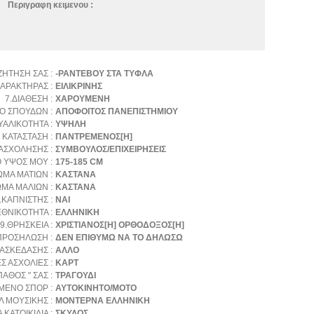
Περιγραφη κειμενου :
ΖΗΤΗΣΗ ΣΑΣ :
-ΡΑΝΤΕΒΟΥ ΣΤΑ ΤΥΦΛΑ
ΧΑΡΑΚΤΗΡΑΣ :
ΕΙΛΙΚΡΙΝΗΣ
7.ΔΙΑΘΕΣΗ :
ΧΑΡΟΥΜΕΝΗ
Ο ΣΠΟΥΔΩΝ :
ΑΠΟΦΟΙΤΟΣ ΠΑΝΕΠΙΣΤΗΜΙΟΥ
ΥΑΛΙΚΟΤΗΤΑ :
ΥΨΗΛΗ
 ΚΑΤΑΣΤΑΣΗ :
ΠΑΝΤΡΕΜΕΝΟΣ[Η]
ΑΣΧΟΛΗΣΗΣ :
ΣΥΜΒΟΥΛΟΣ/ΕΠΙΧΕΙΡΗΣΕΙΣ
Ο ΥΨΟΣ ΜΟΥ :
175-185 CM
ΩΜΑ ΜΑΤΙΩΝ :
ΚΑΣΤΑΝΑ
ΩΜΑ ΜΑΛΙΩΝ :
ΚΑΣΤΑΝΑ
.ΚΑΠΝΙΣΤΗΣ :
ΝΑΙ
ΕΘΝΙΚΟΤΗΤΑ :
ΕΛΛΗΝΙΚΗ
9.ΘΡΗΣΚΕΙΑ :
ΧΡΙΣΤΙΑΝΟΣ[Η] ΟΡΘΟΔΟΞΟΣ[Η]
ΠΡΟΣΗΛΩΣΗ :
ΔΕΝ ΕΠΙΘΥΜΩ ΝΑ ΤΟ ΔΗΛΩΣΩ
ΑΣΚΕΔΑΣΗΣ :
ΑΛΛΟ
 ΑΣΧΟΛΙΕΣ :
ΚΑΡΤ
ΠΑΘΟΣ " ΣΑΣ :
ΤΡΑΓΟΥΔΙ
ΜΕΝΟ ΣΠΟΡ :
ΑΥΤΟΚΙΝΗΤΟ/ΜΟΤΟ
 ΜΟΥΣΙΚΗΣ :
ΜΟΝΤΕΡΝΑ ΕΛΛΗΝΙΚΗ
ΚΑΤΟΙΚΙΔΙΑ :
ΣΚΥΛΟΣ