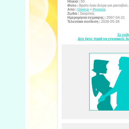
Ηλικια :
50
Φυλο :
Βρείτε έναν άντρα για ραντεβού..
Απο :
Greece
>
Preveza
Ζωδιο :
Σκορπιος
Ημερομηνια εγγραφης :
2007-04-21
Τελευταια συνδεση :
2026-05-28
Σε ενδ
Δεν έχεις παρά να εγγραφείς δω