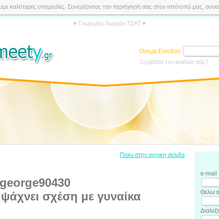
ε καλύτερες υπηρεσίες. Συνεχίζοντας την περιήγησή σας στον ιστότοπό μας, συναιν
♥ Γνωριμίες δωρεάν ΤΣΑΤ ♥
Ονομα Εισοδου
Ξεχασατε τον κωδικο σας?
Πισω στην αρχικη σελιδα
e-mail
george90430
Θελω α
ψάχνει σχέση με γυναίκα
Διαλεξ