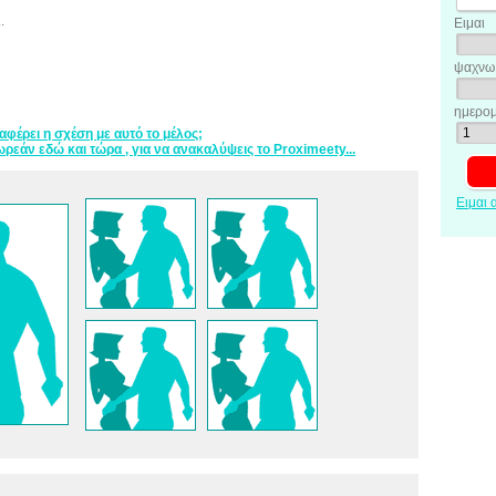
.
Ειμαι
ψαχνω 
ημερομ
ιαφέρει η σχέση με αυτό το μέλος;
ρεάν εδώ και τώρα , για να ανακαλύψεις το Proximeety...
Ειμαι 