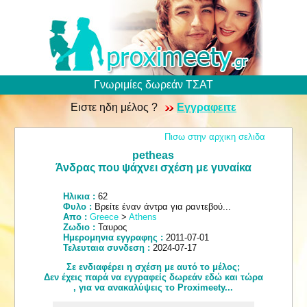
Γνωριμίες δωρεάν ΤΣΑΤ
Ειστε ηδη μέλος ?
Εγγραφειτε
Πισω στην αρχικη σελιδα
petheas
Άνδρας που ψάχνει σχέση με γυναίκα
Ηλικια :
62
Φυλο :
Βρείτε έναν άντρα για ραντεβού...
Απο :
Greece
>
Athens
Ζωδιο :
Ταυρος
Ημερομηνια εγγραφης :
2011-07-01
Τελευταια συνδεση :
2024-07-17
Σε ενδιαφέρει η σχέση με αυτό το μέλος;
Δεν έχεις παρά να εγγραφείς δωρεάν εδώ και τώρα
, για να ανακαλύψεις το Proximeety...