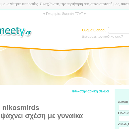
ε καλύτερες υπηρεσίες. Συνεχίζοντας την περιήγησή σας στον ιστότοπό μας, συναιν
♥ Γνωριμίες δωρεάν ΤΣΑΤ ♥
Ονομα Εισοδου
Ξεχασατε τον κωδικο σας?
Πισω στην αρχικη σελιδα
e-mail
nikosmirds
Θελω α
ψάχνει σχέση με γυναίκα
Διαλεξ