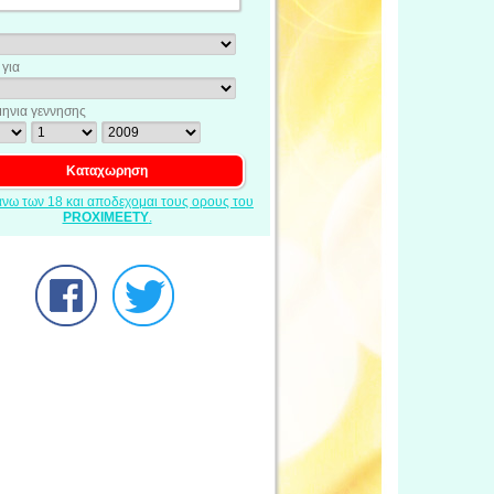
για
ηνια γεννησης
ανω των 18 και αποδεχομαι τους ορους του
PROXIMEETY
.