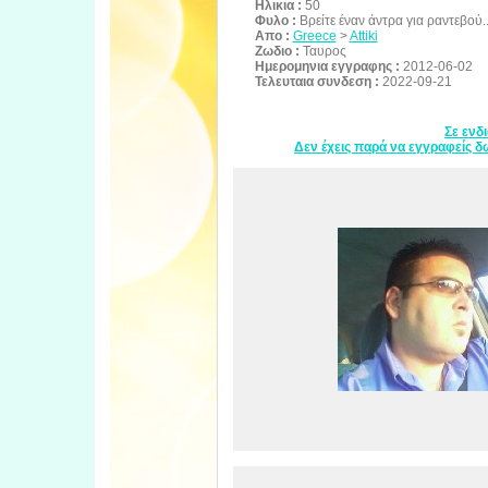
Ηλικια :
50
Φυλο :
Βρείτε έναν άντρα για ραντεβού..
Απο :
Greece
>
Attiki
Ζωδιο :
Ταυρος
Ημερομηνια εγγραφης :
2012-06-02
Τελευταια συνδεση :
2022-09-21
Σε ενδ
Δεν έχεις παρά να εγγραφείς δω