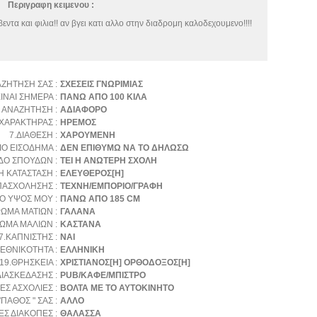
Περιγραφη κειμενου :
ντα και φιλια!! αν βγει κατι αλλο στην διαδρομη καλοδεχουμενο!!!!
ΑΖΗΤΗΣΗ ΣΑΣ :
ΣΧΕΣΕΙΣ ΓΝΩΡΙΜΙΑΣ
ΙΝΑΙ ΣΗΜΕΡΑ :
ΠΑΝΩ ΑΠΟ 100 ΚΙΛΑ
 ΑΝΑΖΗΤΗΣΗ :
ΑΔΙΑΦΟΡΟ
.ΧΑΡΑΚΤΗΡΑΣ :
ΗΡΕΜΟΣ
7.ΔΙΑΘΕΣΗ :
ΧΑΡΟΥΜΕΝΗ
ΙΟ ΕΙΣΟΔΗΜΑ :
ΔΕΝ ΕΠΙΘΥΜΩ ΝΑ ΤΟ ΔΗΛΩΣΩ
ΔΟ ΣΠΟΥΔΩΝ :
ΤΕΙ Η ΑΝΩΤΕΡΗ ΣΧΟΛΗ
Η ΚΑΤΑΣΤΑΣΗ :
ΕΛΕΥΘΕΡΟΣ[Η]
ΠΑΣΧΟΛΗΣΗΣ :
ΤΕΧΝΗ/ΕΜΠΟΡΙΟ/ΓΡΑΦΗ
ΤΟ ΥΨΟΣ ΜΟΥ :
ΠΑΝΩ ΑΠΟ 185 CM
ΡΩΜΑ ΜΑΤΙΩΝ :
ΓΑΛΑΝΑ
ΩΜΑ ΜΑΛΙΩΝ :
ΚΑΣΤΑΝΑ
7.ΚΑΠΝΙΣΤΗΣ :
ΝΑΙ
.ΕΘΝΙΚΟΤΗΤΑ :
ΕΛΛΗΝΙΚΗ
19.ΘΡΗΣΚΕΙΑ :
ΧΡΙΣΤΙΑΝΟΣ[Η] ΟΡΘΟΔΟΞΟΣ[Η]
ΙΑΣΚΕΔΑΣΗΣ :
PUB/ΚΑΦΕ/ΜΠΙΣΤΡΟ
Σ ΑΣΧΟΛΙΕΣ :
ΒΟΛΤΑ ΜΕ ΤΟ ΑΥΤΟΚΙΝΗΤΟ
"ΠΑΘΟΣ " ΣΑΣ :
ΑΛΛΟ
Σ ΔΙΑΚΟΠΕΣ :
ΘΑΛΑΣΣΑ