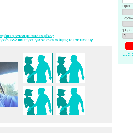
.
Ειμαι
ψαχνω 
ημερομ
ιαφέρει η σχέση με αυτό το μέλος;
ρεάν εδώ και τώρα , για να ανακαλύψεις το Proximeety...
Ειμαι 