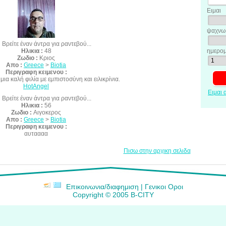
Ειμαι
ψαχνω 
:
Βρείτε έναν άντρα για ραντεβού...
ημερομ
Ηλικια :
48
Ζωδιο :
Κριος
Απο :
Greece
>
Biotia
Περιγραφη κειμενου :
μια καλή φιλία με εμπιστοσύνη και ειλικρίνια.
HotAngel
Ειμαι 
:
Βρείτε έναν άντρα για ραντεβού...
Ηλικια :
56
Ζωδιο :
Αιγοκερος
Απο :
Greece
>
Biotia
Περιγραφη κειμενου :
αυταααα
Πισω στην αρχικη σελιδα
Επικοινωνια/διαφημιση
|
Γενικοι Οροι
Copyright © 2005 B-CITY