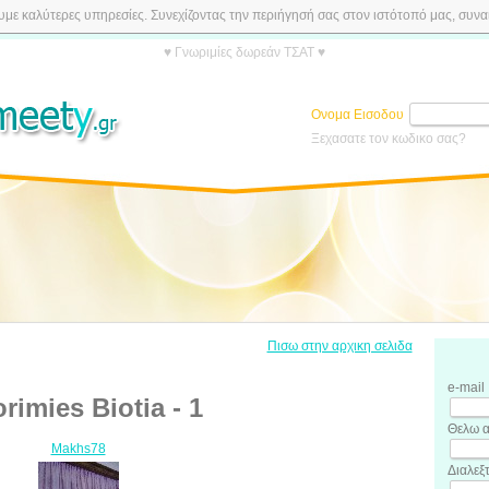
ε καλύτερες υπηρεσίες. Συνεχίζοντας την περιήγησή σας στον ιστότοπό μας, συναιν
♥ Γνωριμίες δωρεάν ΤΣΑΤ ♥
Ονομα Εισοδου
Ξεχασατε τον κωδικο σας?
Πισω στην αρχικη σελιδα
e-mail
rimies Biotia - 1
Θελω α
Makhs78
Διαλεξ