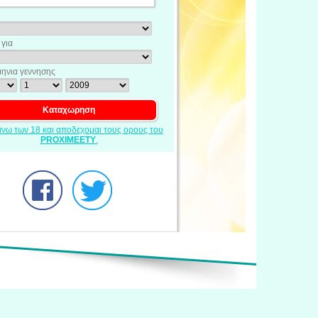
για
ηνια γεννησης
ανω των 18 και αποδεχομαι τους ορους του
PROXIMEETY
.