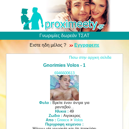
Γνωριμίες δωρεάν ΤΣΑΤ
Ειστε ηδη μέλος ?
Εγγραφειτε
Πισω στην αρχικη σελιδα
Gnorimies Volos - 1
_6946600613_
Φυλο :
Βρείτε έναν άντρα για
ραντεβού...
Ηλικια :
49
Ζωδιο :
Αιγοκερος
Απο :
Greece
>
Volos
Περιγραφη κειμενου :
Ψάχνω μία γνωριμία και ότι προκύψει