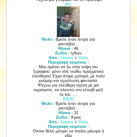
elf1
Φυλο :
Βρείτε έναν άντρα για
ραντεβού...
Ηλικια :
46
Ζωδιο :
Ιχθυες
Απο :
Greece
>
Volos
Περιγραφη κειμενου :
Μου αρέσει να ζω στην κόψη του
ξυραφιού, μόνο τότε νιώθω πραγματικά
ελεύθερος! Είμαι άτομο χαλαρό, με πολύ
χιούμορ και αχαλίνωτη φαντασία.
Ψάχνω για ελεύθερη σχέση με μια
αγριόγατα, να κλειστώ στο κλουβί μαζί
τις και......
Billi20
Φυλο :
Βρείτε έναν άντρα για
ραντεβού...
Ηλικια :
31
Ζωδιο :
Κριος
Απο :
Greece
>
Volos
Περιγραφη κειμενου :
Όποια θέλει μπορεί να στείλει μήνυμα ή
εδώ